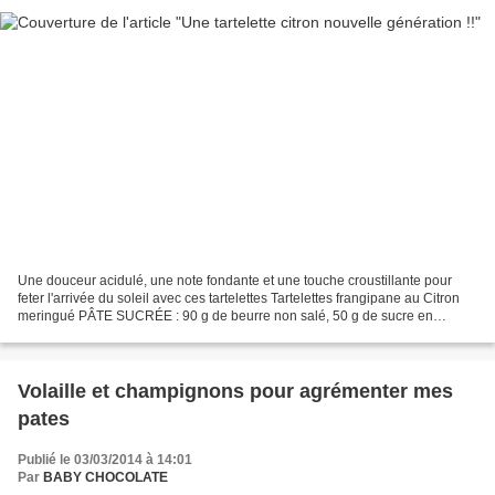
Une douceur acidulé, une note fondante et une touche croustillante pour
feter l'arrivée du soleil avec ces tartelettes Tartelettes frangipane au Citron
meringué PÂTE SUCRÉE : 90 g de beurre non salé, 50 g de sucre en
poudre, 1 pincée de sel, 1 gousse...
Volaille et champignons pour agrémenter mes
pates
Publié le 03/03/2014 à 14:01
Par
BABY CHOCOLATE