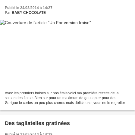
Publié le 24/03/2014 à 14:27
Par
BABY CHOCOLATE
Avec les premiers fraises sur nos étals voici ma première recette de la
saison des fraisesBien sur pour un maximum de gout opter pour des
Garigue te certes un peu plus chères mais délicieuse, vous ne le regretterais
pas Far aux Fraises Moule carré cannelé...
Des tagliatelles gratinées
Publié le 17/03/2014 à 14:19