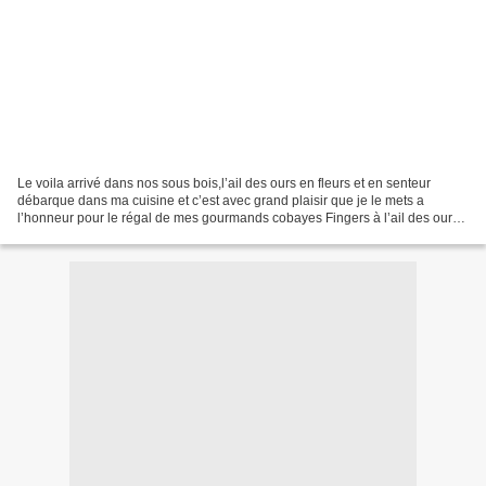
Le voila arrivé dans nos sous bois,l’ail des ours en fleurs et en senteur
débarque dans ma cuisine et c’est avec grand plaisir que je le mets a
l’honneur pour le régal de mes gourmands cobayes Fingers à l’ail des ours
140g de farine, 150g de lait, 40g...