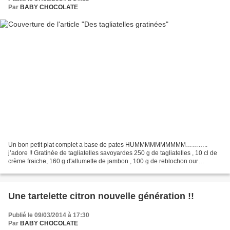
Par
BABY CHOCOLATE
Un bon petit plat complet a base de pates HUMMMMMMMMMM………..
j’adore !! Gratinée de tagliatelles savoyardes 250 g de tagliatelles , 10 cl de
crème fraiche, 160 g d'allumette de jambon , 100 g de reblochon our
fromage a raclette au choix, sel poivre Prechauffer...
Une tartelette citron nouvelle génération !!
Publié le 09/03/2014 à 17:30
Par
BABY CHOCOLATE