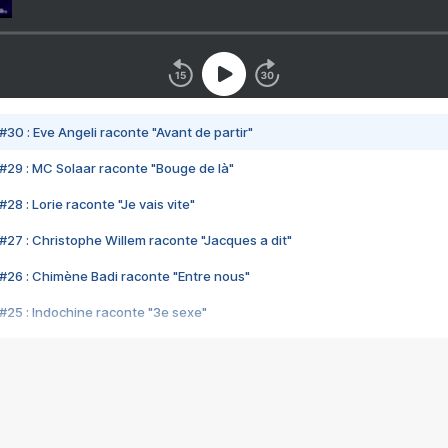
#30 : Eve Angeli raconte "Avant de partir"
#29 : MC Solaar raconte "Bouge de là"
28 : Lorie raconte "Je vais vite"
#27 : Christophe Willem raconte "Jacques a dit"
#26 : Chimène Badi raconte "Entre nous"
#25 : Indochine raconte "3e sexe"
#24 : Zaho raconte "C'est chelou"
#23 : Patrick Bruel raconte "Au café des délices"
#22 : Kyo raconte "Le chemin"