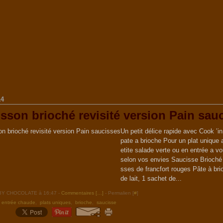
14
sson brioché revisité version Pain sau
Un petit délice rapide avec Cook ’in
pate a brioche Pour un plat unique
etite salade verte ou en entrée a vo
selon vos envies Saucisse Brioché
sses de francfort rouges Pâte à bri
de lait, 1 sachet de...
ABY CHOCOLATE à 16:47 -
Commentaires [
…
]
- Permalien [
#
]
,
entrée chaude
,
plats uniques
,
brioche
,
saucisse