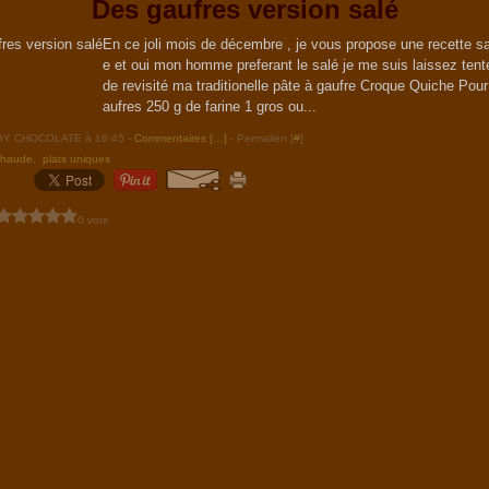
Des gaufres version salé
En ce joli mois de décembre , je vous propose une recette sa
e et oui mon homme preferant le salé je me suis laissez tente
de revisité ma traditionelle pâte à gaufre Croque Quiche Pour
aufres 250 g de farine 1 gros ou...
ABY CHOCOLATE à 16:45 -
Commentaires [
…
]
- Permalien [
#
]
chaude
,
plats uniques
0 vote