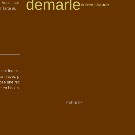
demarle
.Vous l’aur
entrée chaude
! Tarte au
sur les bri
us n’avez p
pose une rec
e en brioch
Publicité