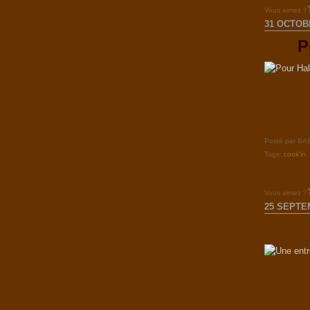
Vous aimez ?
31 OCTOB
P
Posté par B
Tags:
cook'in
Vous aimez ?
25 SEPTE