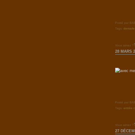
Posté par B
Tags:
demarle
Vous aimez ?
28 MARS 2
Posté par B
Tags:
entrée 
Vous aimez ?
27 DÉCEM