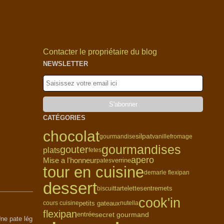
Contacter le propriétaire du blog
NEWSLETTER
CATÉGORIES
chocolat
silpat
gourmandise
vanille
fromage
gourmandises
gouter
plats
fetes
apero
Mise a l'honneur
verrine
pates
tour en cuisine
demarle flexipan
dessert
biscuit
tartelettes
entremets
cook'in
petits gateaux
cours cuisine
nutella
flexipan
secret gourmand
entrée
Une pate lég