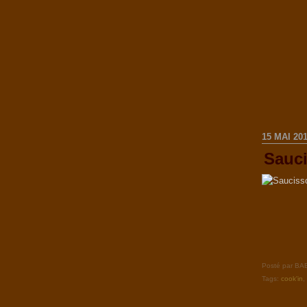
15 MAI 20
Sauci
Posté par B
Tags:
cook'in