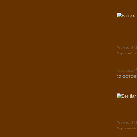
Posté par B
Tags:
entrée 
Vous aimez ?
12 OCTOB
Posté par B
Tags:
demarle