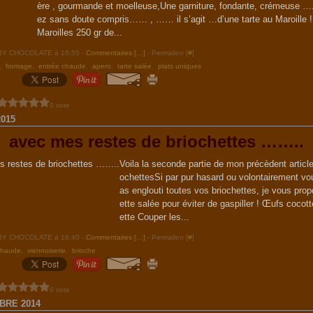
ère , gourmande et moelleuse,Une garniture, fondante, crémeuse ….
ez sans doute compris…… , …… il s’agit …d’une tarte au Maroille !
Maroilles 250 gr de...
ABY CHOCOLATE à 16:55 -
Commentaires [
…
]
- Permalien [
#
]
,
fromage
,
entrée chaude
,
apero
,
tarte salée
,
plats uniques
0 vote
015
avec mes restes de briochettes ……..
Voila la seconde partie de mon précèdent article 
ochettesSi par pur hasard ou volontairement vo
as englouti toutes vos briochettes, je vous pro
ette salée pour éviter de gaspiller ! Œufs cocott
ette Couper les...
ABY CHOCOLATE à 16:40 -
Commentaires [
…
]
- Permalien [
#
]
chaude
,
viennoiserie
,
brioche
0 vote
BRE 2014