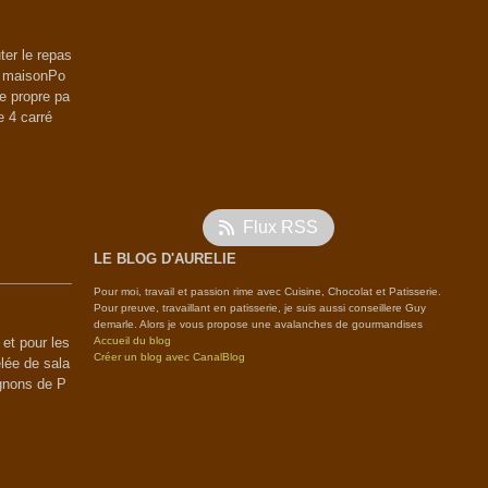
er le repas
it maisonPo
e propre pa
e 4 carré
Flux RSS
LE BLOG D'AURELIE
Pour moi, travail et passion rime avec Cuisine, Chocolat et Patisserie.
Pour preuve, travaillant en patisserie, je suis aussi conseillere Guy
demarle. Alors je vous propose une avalanches de gourmandises
 et pour les
Accueil du blog
Créer un blog avec CanalBlog
lée de sala
gnons de P