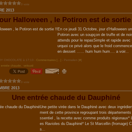
0 vote
RE 2013
our Halloween , le Potiron est de sortie 
En ce jeudi 31 Octobre, jour d’Halloween u
Potiron avec un soupçon de truffe et de no
attends pour le repasSimple et rapide avec 
urquoi ce privé alors que le froid commence 
en dessert …… hum hum hum…. a voir...
ABY CHOCOLATE à 17:13 -
Commentaires [
…
]
- Permalien [
#
]
,
entrée chaude
,
velouté
0 vote
MBRE 2013
Une entrée chaude du Dauphiné
Une petite virée dans le Dauphiné avec deux ingrédien
ment de cette province regroupant trois départements 
ssentiel , la recette avec comme produits régionaux*
es Ravioles du Dauphiné* Le St Marcellin (fromage) 
s...