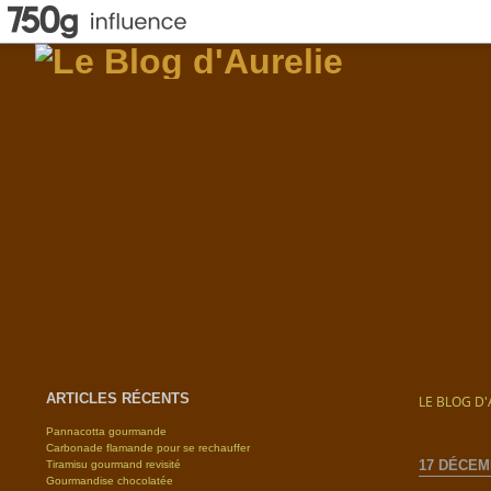
ARTICLES RÉCENTS
LE BLOG D'
Pannacotta gourmande
Carbonade flamande pour se rechauffer
17 DÉCEM
Tiramisu gourmand revisité
Gourmandise chocolatée