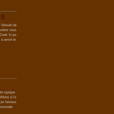
!!
n Velouté de
isettes nous
Cook ’in po
a arrivé et
ts typique
Allons a l’e
 Les fameus
Croustade