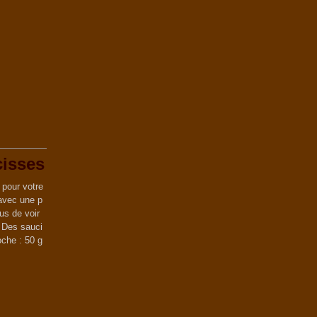
cisses
 pour votre
 avec une p
us de voir
 Des sauci
oche : 50 g