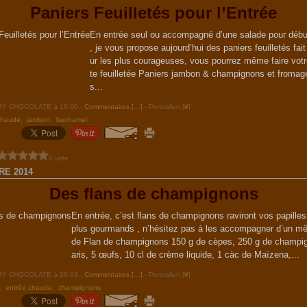
Paniers Feuilletés pour l’Entrée
En entrée seul ou accompagné d’une salade pour début
, je vous propose aujourd’hui des paniers feuilletés fa
ur les plus courageuses, vous pourrez même faire votr
te feuilletée Paniers jambon & champignons et fromag
s...
ABY CHOCOLATE à 10:00 -
Commentaires [
…
]
- Permalien [
#
]
chaude
,
jambon
,
bechamel
0 vote
RE 2014
Des flans de champignons
En entrée, c’est flans de champignons raviront vos papilles
plus gourmands , n’hésitez pas à les accompagner d’un mê
de Flan de champignons 150 g de cèpes, 250 g de champi
aris, 5 œufs, 10 cl de crème liquide, 1 càc de Maïzena,...
ABY CHOCOLATE à 20:03 -
Commentaires [
…
]
- Permalien [
#
]
,
entrée chaude
,
champignons