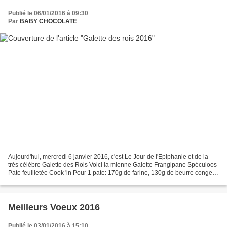
Publié le 06/01/2016 à 09:30
Par
BABY CHOCOLATE
Aujourd'hui, mercredi 6 janvier 2016, c'est Le Jour de l'Epiphanie et de la
trés célébre Galette des Rois Voici la mienne Galette Frangipane Spéculoos
Pate feuilletée Cook 'in Pour 1 pate: 170g de farine, 130g de beurre congelé
en morceaux, 80g d’eau...
Meilleurs Voeux 2016
Publié le 03/01/2016 à 15:10