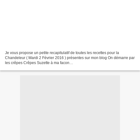
Je vous propose un petite recapitulatif de toutes les recettes pour la
Chandeleur ( Mardi 2 Février 2016 ) présentes sur mon blog On démarre par
les crêpes Crêpes Suzette à ma facon
http://babychocolate.canalblog.com/archives/2015/02/02/31450679.html...