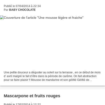
Publié le 07/04/2014 à 22:34
Par
BABY CHOCOLATE
Une petite douceur a déguster au soleil sur la terrasse , en ce début de mois
d’ avril malgré le fait d’être dans la période de carême. On fait abstraction
pour se faire plaisir !! Mousse de mandarine et son gélifié Gélifié de
mandarine 200g de purée...
Mascarpone et fruits rouges
Publié le 17/02/2014 à 12:22