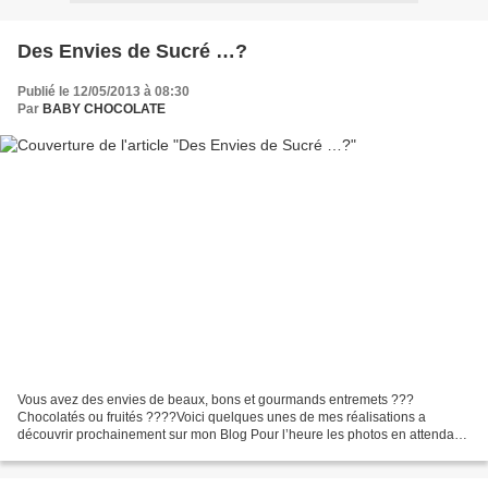
Des Envies de Sucré …?
Publié le 12/05/2013 à 08:30
Par
BABY CHOCOLATE
Vous avez des envies de beaux, bons et gourmands entremets ???
Chocolatés ou fruités ????Voici quelques unes de mes réalisations a
découvrir prochainement sur mon Blog Pour l’heure les photos en attendant
………. Jour et Nuit BabyChocolate Tablette Forêt...