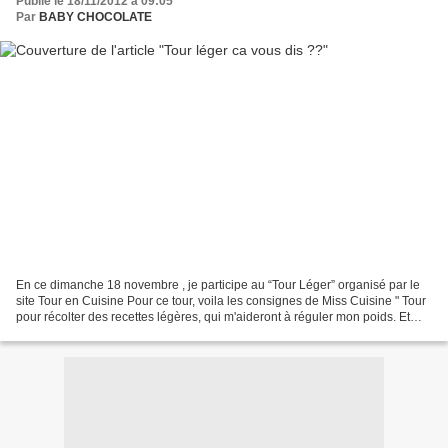
Publié le 18/11/2012 à 09:05
Par
BABY CHOCOLATE
En ce dimanche 18 novembre , je participe au “Tour Léger” organisé par le
site Tour en Cuisine Pour ce tour, voila les consignes de Miss Cuisine " Tour
pour récolter des recettes légères, qui m'aideront à réguler mon poids. Et
comme la fin d'année approche...