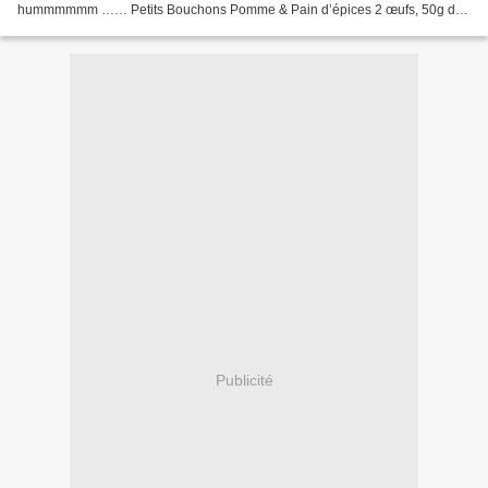
hummmmmm …… Petits Bouchons Pomme & Pain d’épices 2 œufs, 50g de
sucre , 50g de lait, 80g de farine, 2 tranches...
Publicité