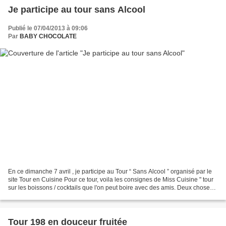
Je participe au tour sans Alcool
Publié le 07/04/2013 à 09:06
Par
BABY CHOCOLATE
En ce dimanche 7 avril , je participe au Tour “ Sans Alcool ” organisé par le
site Tour en Cuisine Pour ce tour, voila les consignes de Miss Cuisine " tour
sur les boissons / cocktails que l'on peut boire avec des amis. Deux choses
sont à l'ordre du jour....
Tour 198 en douceur fruitée