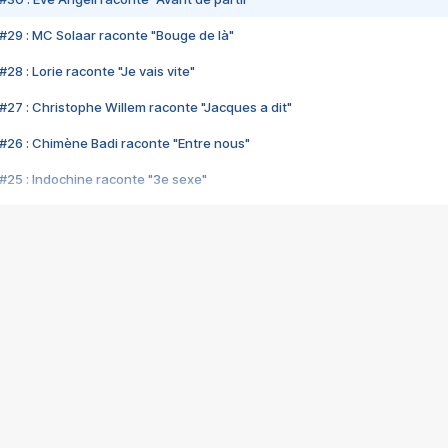
#29 : MC Solaar raconte "Bouge de là"
28 : Lorie raconte "Je vais vite"
#27 : Christophe Willem raconte "Jacques a dit"
#26 : Chimène Badi raconte "Entre nous"
#25 : Indochine raconte "3e sexe"
#24 : Zaho raconte "C'est chelou"
#23 : Patrick Bruel raconte "Au café des délices"
#22 : Kyo raconte "Le chemin"
#21 : Nolwenn Leroy raconte "Cassé"
#20 : Patrick Hernandez raconte "Born to be alive"
#19 : Lorie raconte "Près de moi"
#18 : Michael Jones raconte "A nos actes manqués" (avec Jean-Jacque