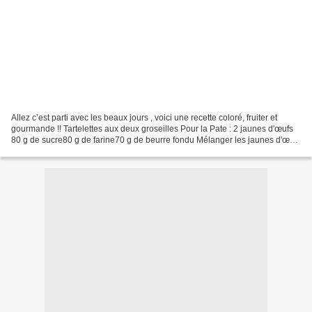
Allez c’est parti avec les beaux jours , voici une recette coloré, fruiter et
gourmande !! Tartelettes aux deux groseilles Pour la Pate : 2 jaunes d'œufs
80 g de sucre80 g de farine70 g de beurre fondu Mélanger les jaunes d'œufs
et le sucre jusqu'à ce...