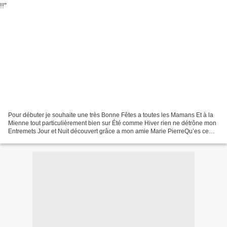
Pour débuter je souhaite une très Bonne Fêtes a toutes les Mamans Et à la
Mienne tout particulièrement bien sur Été comme Hiver rien ne détrône mon
Entremets Jour et Nuit découvert grâce a mon amie Marie PierreQu’es ce
allez vous me demander ? et bien...