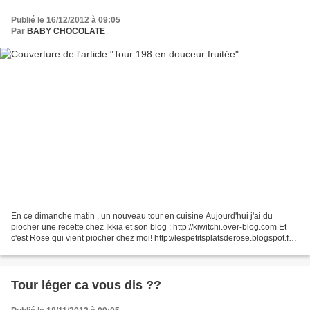
Publié le 16/12/2012 à 09:05
Par
BABY CHOCOLATE
En ce dimanche matin , un nouveau tour en cuisine Aujourd'hui j'ai du
piocher une recette chez Ikkia et son blog : http://kiwitchi.over-blog.com Et
c'est Rose qui vient piocher chez moi! http://lespetitsplatsderose.blogspot.fr
Et Voici la recette du jour...
Tour léger ca vous dis ??